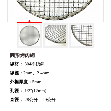
圓形烤肉網
線材：
304不銹鋼
線徑：
2mm、2.4mm
外框厚度：
5mm
孔徑：
1/2"(12mm)
直徑：
28公分、29公分