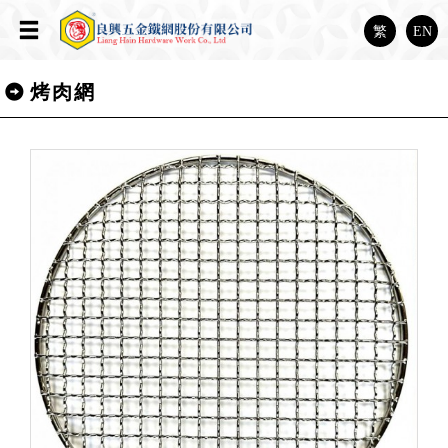
繁
EN
烤肉網